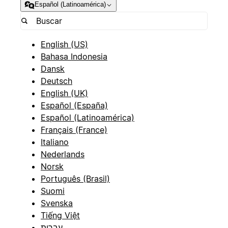
Español (Latinoamérica)
English (US)
Bahasa Indonesia
Dansk
Deutsch
English (UK)
Español (España)
Español (Latinoamérica)
Français (France)
Italiano
Nederlands
Norsk
Português (Brasil)
Suomi
Svenska
Tiếng Việt
עברית