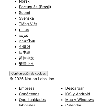
Norsk
Português (Brasil)
Suomi
Svenska
Tiếng Việt
עברית
العربية
ภาษาไทย
한국어
日本語
简体中文
繁體中文
Configuración de cookies
© 2026 Notion Labs, Inc.
Empresa
Descargar
Conócenos
iOS y Android
Oportunidades
Mac y Windows
laborales
Calendar