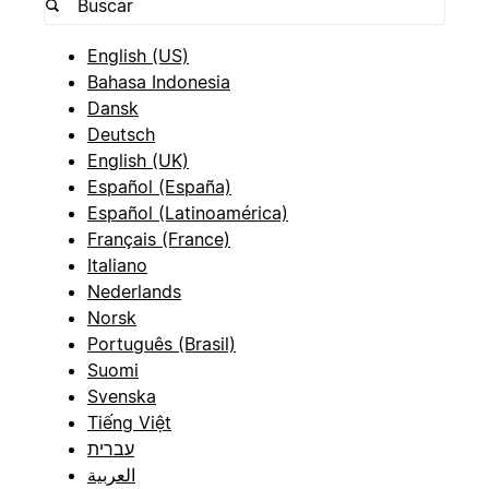
English (US)
Bahasa Indonesia
Dansk
Deutsch
English (UK)
Español (España)
Español (Latinoamérica)
Français (France)
Italiano
Nederlands
Norsk
Português (Brasil)
Suomi
Svenska
Tiếng Việt
עברית
العربية