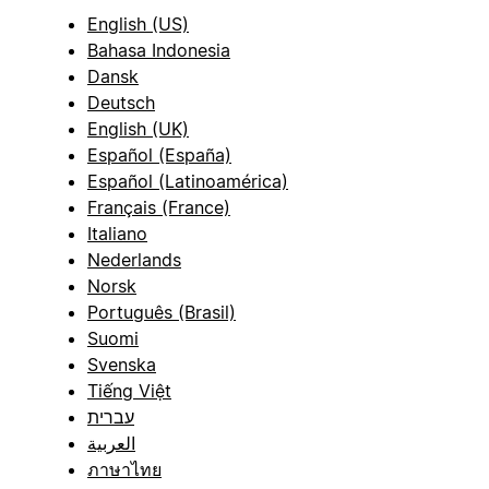
English (US)
Bahasa Indonesia
Dansk
Deutsch
English (UK)
Español (España)
Español (Latinoamérica)
Français (France)
Italiano
Nederlands
Norsk
Português (Brasil)
Suomi
Svenska
Tiếng Việt
עברית
العربية
ภาษาไทย