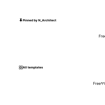
Pinned by N_Architect
Fre
All templates
Free