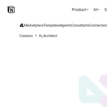
Product
AI
S
Marketplace
Templates
Agents
Consultants
Connection
Creators
N_Architect