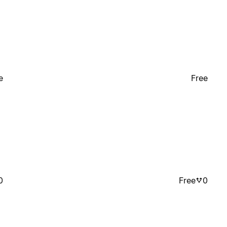
e
Free
0
Free
0