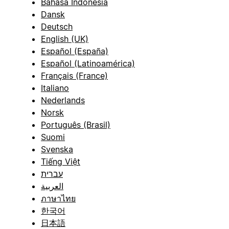
Bahasa Indonesia
Dansk
Deutsch
English (UK)
Español (España)
Español (Latinoamérica)
Français (France)
Italiano
Nederlands
Norsk
Português (Brasil)
Suomi
Svenska
Tiếng Việt
עברית
العربية
ภาษาไทย
한국어
日本語