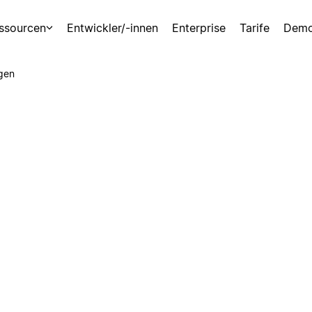
ssourcen
Entwickler/-innen
Enterprise
Tarife
Demo
gen