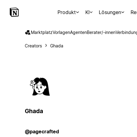
Produkt
KI
Lösungen
Re
Marktplatz
Vorlagen
Agenten
Berater/-innen
Verbindun
Creators
Ghada
Ghada
@pagecrafted