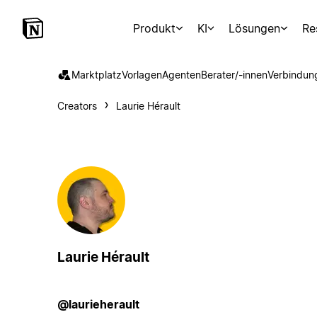
Produkt
KI
Lösungen
Re
Marktplatz
Vorlagen
Agenten
Berater/-innen
Verbindun
Creators
Laurie Hérault
Laurie Hérault
@laurieherault