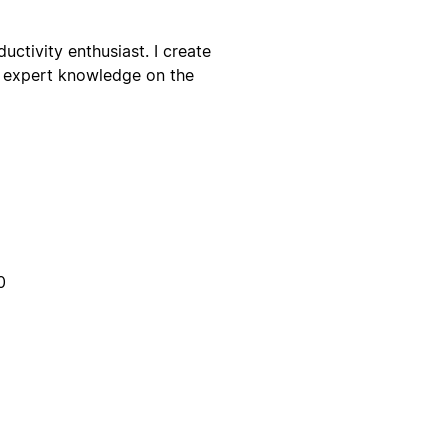
uctivity enthusiast. I create
e expert knowledge on the
0