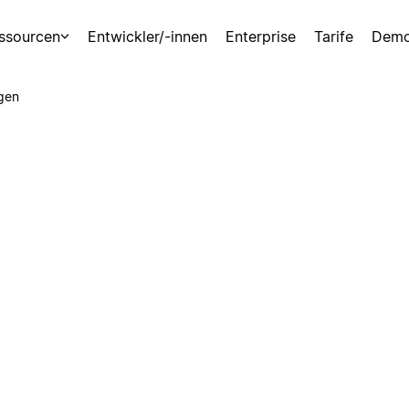
ssourcen
Entwickler/-innen
Enterprise
Tarife
Demo
gen