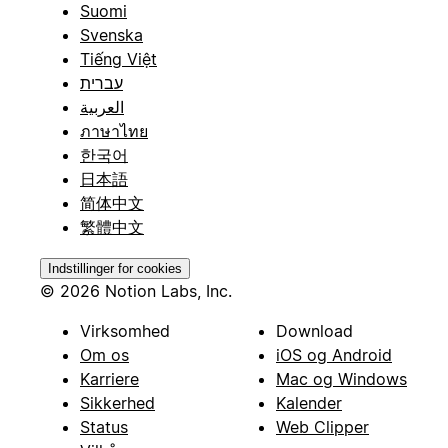
Suomi
Svenska
Tiếng Việt
עברית
العربية
ภาษาไทย
한국어
日本語
简体中文
繁體中文
Indstillinger for cookies
© 2026 Notion Labs, Inc.
Virksomhed
Download
Om os
iOS og Android
Karriere
Mac og Windows
Sikkerhed
Kalender
Status
Web Clipper