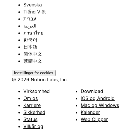
Svenska
Tiếng Việt
עברית
العربية
ภาษาไทย
한국어
日本語
简体中文
繁體中文
Indstillinger for cookies
© 2026 Notion Labs, Inc.
Virksomhed
Download
Om os
iOS og Android
Karriere
Mac og Windows
Sikkerhed
Kalender
Status
Web Clipper
Vilkår og