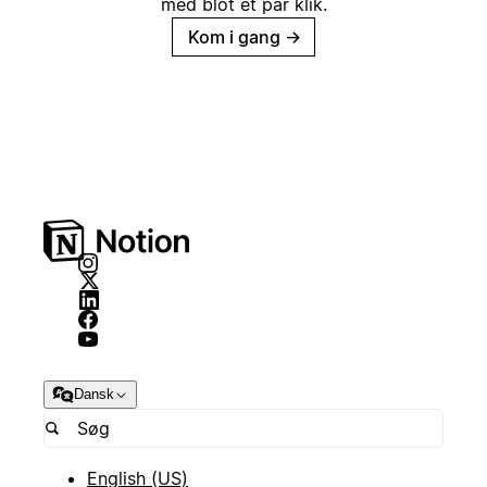
med blot et par klik.
Kom i gang
→
Dansk
English (US)