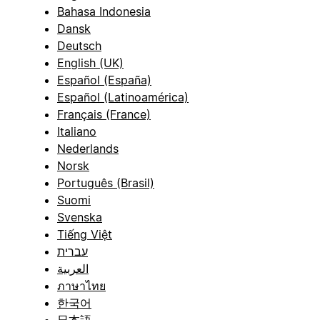
Bahasa Indonesia
Dansk
Deutsch
English (UK)
Español (España)
Español (Latinoamérica)
Français (France)
Italiano
Nederlands
Norsk
Português (Brasil)
Suomi
Svenska
Tiếng Việt
עברית
العربية
ภาษาไทย
한국어