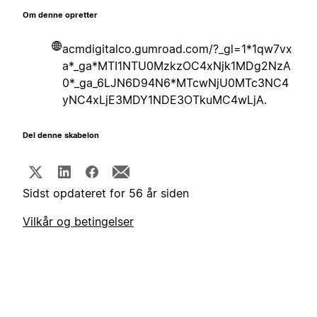
Om denne opretter
acmdigitalco.gumroad.com/?_gl=1*1qw7vx
a*_ga*MTI1NTU0MzkzOC4xNjk1MDg2NzA
0*_ga_6LJN6D94N6*MTcwNjU0MTc3NC4
yNC4xLjE3MDY1NDE3OTkuMC4wLjA.
Del denne skabelon
Sidst opdateret for 56 år siden
Vilkår og betingelser