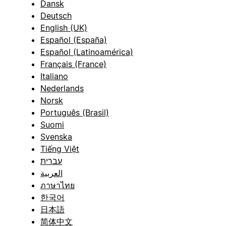
Dansk
Deutsch
English (UK)
Español (España)
Español (Latinoamérica)
Français (France)
Italiano
Nederlands
Norsk
Português (Brasil)
Suomi
Svenska
Tiếng Việt
עברית
العربية
ภาษาไทย
한국어
日本語
简体中文