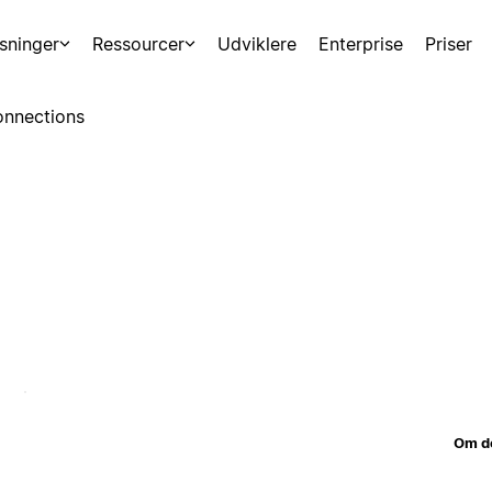
sninger
Ressourcer
Udviklere
Enterprise
Priser
nnections
Om d