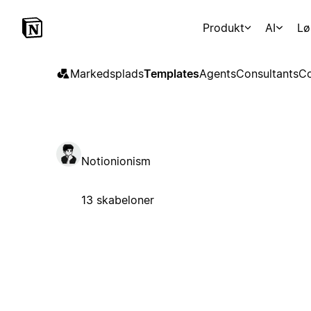
Produkt
AI
Lø
Markedsplads
Templates
Agents
Consultants
Co
Notionionism
13 skabeloner