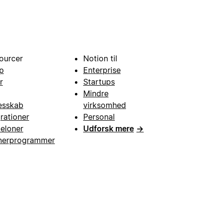
ourcer
Notion til
p
Enterprise
r
Startups
Mindre
esskab
virksomhed
grationer
Personal
eloner
Udforsk mere
→
nerprogrammer