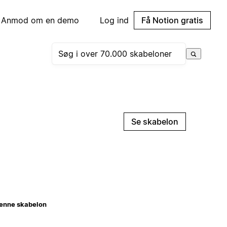
Anmod om en demo
Log ind
Få Notion gratis
Se skabelon
enne skabelon