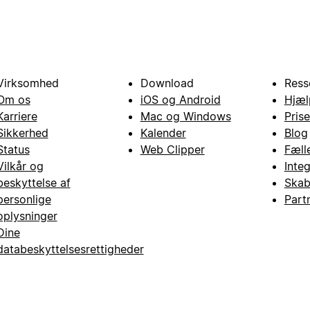
Virksomhed
Download
Ress
Om os
iOS og Android
Hjæl
Karriere
Mac og Windows
Prise
Sikkerhed
Kalender
Blog
Status
Web Clipper
Fæll
Vilkår og
Inte
beskyttelse af
Skab
personlige
Part
oplysninger
Dine
databeskyttelsesrettigheder