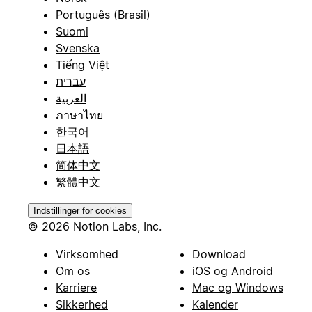
Português (Brasil)
Suomi
Svenska
Tiếng Việt
עברית
العربية
ภาษาไทย
한국어
日本語
简体中文
繁體中文
Indstillinger for cookies
© 2026 Notion Labs, Inc.
Virksomhed
Download
Om os
iOS og Android
Karriere
Mac og Windows
Sikkerhed
Kalender