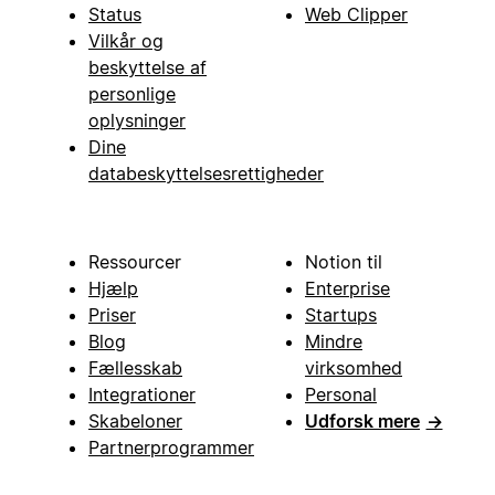
Status
Web Clipper
Vilkår og
beskyttelse af
personlige
oplysninger
Dine
databeskyttelsesrettigheder
Ressourcer
Notion til
Hjælp
Enterprise
Priser
Startups
Blog
Mindre
Fællesskab
virksomhed
Integrationer
Personal
Skabeloner
Udforsk mere
→
Partnerprogrammer