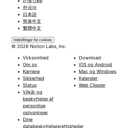
ภาษาไทย
한국어
日本語
简体中文
繁體中文
Indstillinger for cookies
© 2026 Notion Labs, Inc.
Virksomhed
Download
Om os
iOS og Android
Karriere
Mac og Windows
Sikkerhed
Kalender
Status
Web Clipper
Vilkår og
beskyttelse af
personlige
oplysninger
Dine
databeskyttelsesrettigheder