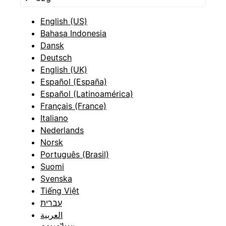
English (US)
Bahasa Indonesia
Dansk
Deutsch
English (UK)
Español (España)
Español (Latinoamérica)
Français (France)
Italiano
Nederlands
Norsk
Português (Brasil)
Suomi
Svenska
Tiếng Việt
עברית
العربية