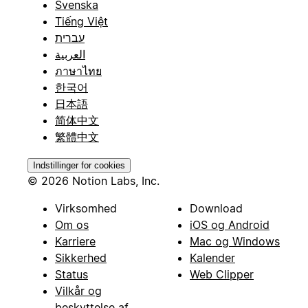
Svenska
Tiếng Việt
עברית
العربية
ภาษาไทย
한국어
日本語
简体中文
繁體中文
Indstillinger for cookies
© 2026 Notion Labs, Inc.
Virksomhed
Download
Om os
iOS og Android
Karriere
Mac og Windows
Sikkerhed
Kalender
Status
Web Clipper
Vilkår og
beskyttelse af