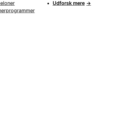
eloner
Udforsk mere
→
nerprogrammer