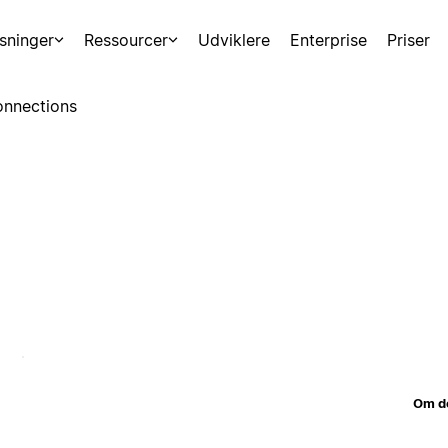
sninger
Ressourcer
Udviklere
Enterprise
Priser
nnections
Om d