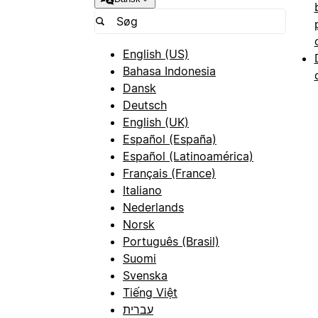
English (US)
Bahasa Indonesia
Dansk
Deutsch
English (UK)
Español (España)
Español (Latinoamérica)
Français (France)
Italiano
Nederlands
Norsk
Português (Brasil)
Suomi
Svenska
Tiếng Việt
עברית