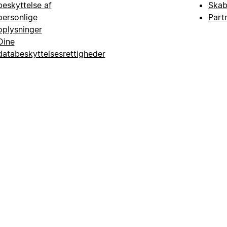
beskyttelse af
Skab
personlige
Part
oplysninger
Dine
databeskyttelsesrettigheder