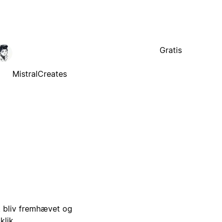
Gratis
MistralCreates
i, bliv fremhævet og
klik.