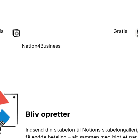
is
Gratis
Nation4Business
Bliv opretter
Indsend din skabelon til Notions skabelongaller
få endda betaling – alt sammen med blot et par 