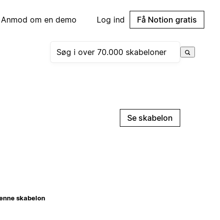
Anmod om en demo
Log ind
Få Notion gratis
Se skabelon
enne skabelon