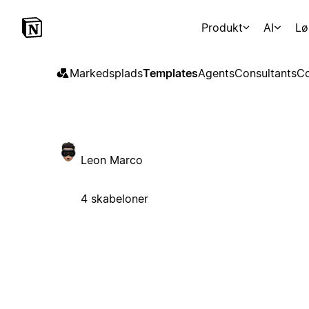
Produkt
AI
Lø
Markedsplads
Templates
Agents
Consultants
Co
Leon Marco
4 skabeloner