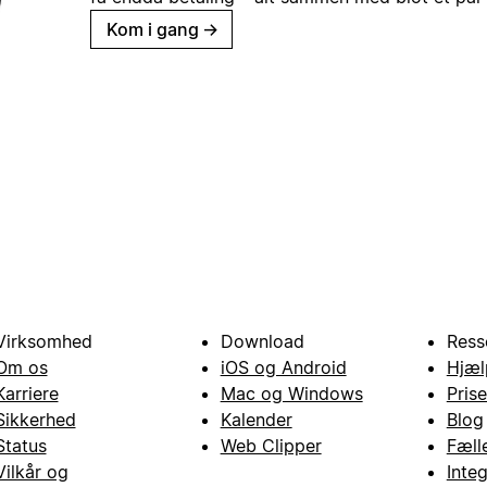
Kom i gang
→
Virksomhed
Download
Ress
Om os
iOS og Android
Hjæl
Karriere
Mac og Windows
Prise
Sikkerhed
Kalender
Blog
Status
Web Clipper
Fæll
Vilkår og
Inte