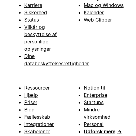
Karriere
Mac og Windows
Sikkerhed
Kalender
Status
Web Clipper
Vilkår og
beskyttelse af
personlige
oplysninger
Dine
databeskyttelsesrettigheder
Ressourcer
Notion til
Hjælp
Enterprise
Priser
Startups
Blog
Mindre
Fællesskab
virksomhed
Integrationer
Personal
Skabeloner
Udforsk mere
→