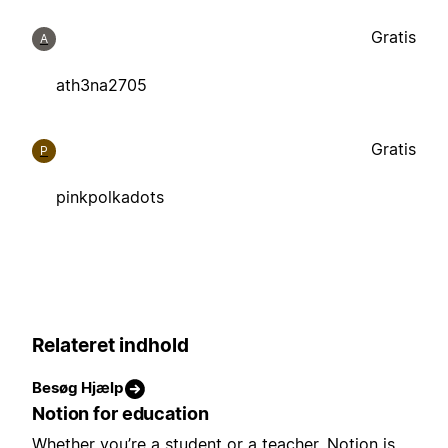
Gratis
A
ath3na2705
Gratis
P
pinkpolkadots
Relateret indhold
Besøg Hjælp
Notion for education
Whether you’re a student or a teacher, Notion is