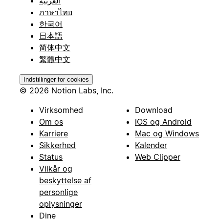
العربية
ภาษาไทย
한국어
日本語
简体中文
繁體中文
Indstillinger for cookies
© 2026 Notion Labs, Inc.
Virksomhed
Download
Om os
iOS og Android
Karriere
Mac og Windows
Sikkerhed
Kalender
Status
Web Clipper
Vilkår og
beskyttelse af
personlige
oplysninger
Dine