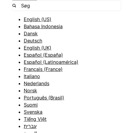
English (US)
Bahasa Indonesia
Dansk
Deutsch
English (UK)
Español (España)
Español (Latinoamérica)
Français (France)
Italiano
Nederlands
Norsk
Português (Brasil)
Suomi
Svenska
Tiếng Việt
עברית