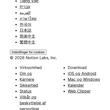
Tiếng Việt
עברית
العربية
ภาษาไทย
한국어
日本語
简体中文
繁體中文
Indstillinger for cookies
© 2026 Notion Labs, Inc.
Virksomhed
Download
Om os
iOS og Android
Karriere
Mac og Windows
Sikkerhed
Kalender
Status
Web Clipper
Vilkår og
beskyttelse af
personlige