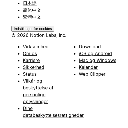
日本語
简体中文
繁體中文
Indstillinger for cookies
© 2026 Notion Labs, Inc.
Virksomhed
Download
Om os
iOS og Android
Karriere
Mac og Windows
Sikkerhed
Kalender
Status
Web Clipper
Vilkår og
beskyttelse af
personlige
oplysninger
Dine
databeskyttelsesrettigheder