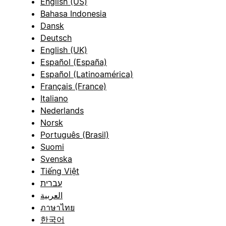
English (US)
Bahasa Indonesia
Dansk
Deutsch
English (UK)
Español (España)
Español (Latinoamérica)
Français (France)
Italiano
Nederlands
Norsk
Português (Brasil)
Suomi
Svenska
Tiếng Việt
עברית
العربية
ภาษาไทย
한국어