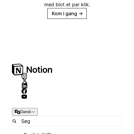
med blot et par klik.
Kom i gang
→
Dansk