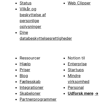
Status
Web Clipper
Vilkår og
beskyttelse af
personlige
oplysninger
Dine
databeskyttelsesrettigheder
Ressourcer
Notion til
Hjælp
Enterprise
Priser
Startups
Blog
Mindre
Fællesskab
virksomhed
Integrationer
Personal
Skabeloner
Udforsk mere
→
Partnerprogrammer