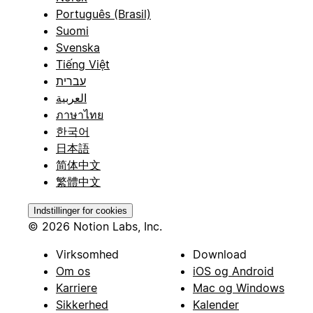
Português (Brasil)
Suomi
Svenska
Tiếng Việt
עברית
العربية
ภาษาไทย
한국어
日本語
简体中文
繁體中文
Indstillinger for cookies
© 2026 Notion Labs, Inc.
Virksomhed
Download
Om os
iOS og Android
Karriere
Mac og Windows
Sikkerhed
Kalender