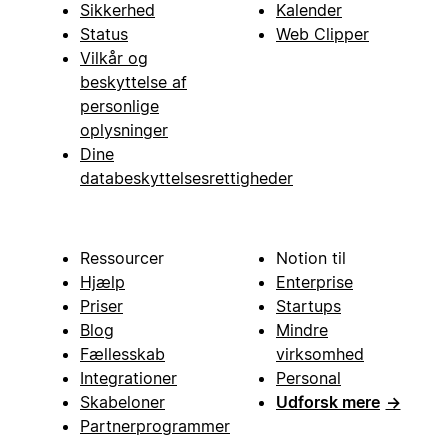
Sikkerhed
Kalender
Status
Web Clipper
Vilkår og
beskyttelse af
personlige
oplysninger
Dine
databeskyttelsesrettigheder
Ressourcer
Notion til
Hjælp
Enterprise
Priser
Startups
Blog
Mindre
Fællesskab
virksomhed
Integrationer
Personal
Skabeloner
Udforsk mere
→
Partnerprogrammer