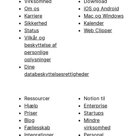
Virksomhed
Download
Om os
iOS og Android
Karriere
Mac og Windows
Sikkerhed
Kalender
Status
Web Clipper
Vilkår og
beskyttelse af
personlige
oplysninger
Dine
databeskyttelsesrettigheder
Ressourcer
Notion til
Hjælp
Enterprise
Priser
Startups
Blog
Mindre
Fællesskab
virksomhed
Integrationer
Personal