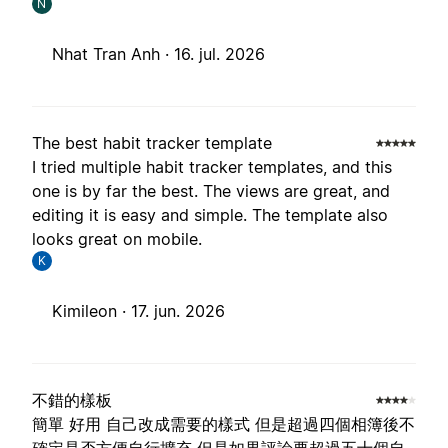
N
Nhat Tran Anh ·
16. jul. 2026
The best habit tracker template
I tried multiple habit tracker templates, and this
one is by far the best. The views are great, and
editing it is easy and simple. The template also
looks great on mobile.
K
Kimileon ·
17. jun. 2026
不錯的樣板
簡單 好用 自己改成需要的樣式 但是超過四個相簿後不