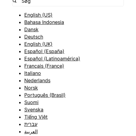
English (US)
Bahasa Indonesia
Dansk
Deutsch
English (UK)
Español (España)
Español (Latinoamérica)
Français (France)
Italiano
Nederlands
Norsk
Português (Brasil)
Suomi
Svenska
Tiếng Việt
עברית
العربية