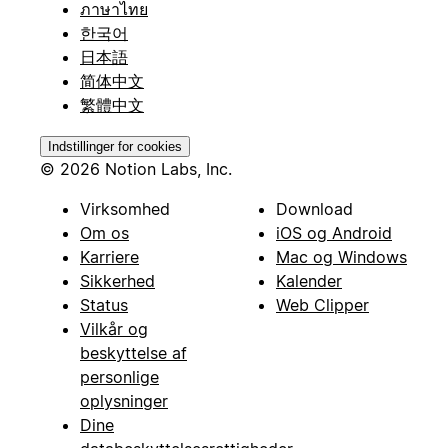
ภาษาไทย
한국어
日本語
简体中文
繁體中文
Indstillinger for cookies
© 2026 Notion Labs, Inc.
Virksomhed
Download
Om os
iOS og Android
Karriere
Mac og Windows
Sikkerhed
Kalender
Status
Web Clipper
Vilkår og
beskyttelse af
personlige
oplysninger
Dine