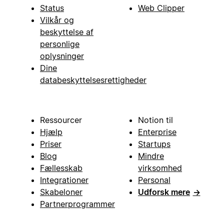
Status
Web Clipper
Vilkår og
beskyttelse af
personlige
oplysninger
Dine
databeskyttelsesrettigheder
Ressourcer
Notion til
Hjælp
Enterprise
Priser
Startups
Blog
Mindre
Fællesskab
virksomhed
Integrationer
Personal
Skabeloner
Udforsk mere
→
Partnerprogrammer