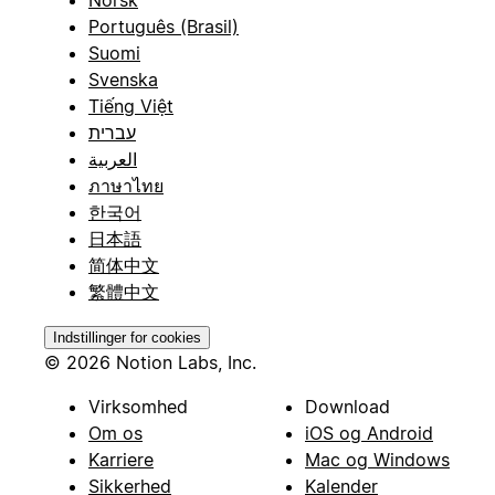
Português (Brasil)
Suomi
Svenska
Tiếng Việt
עברית
العربية
ภาษาไทย
한국어
日本語
简体中文
繁體中文
Indstillinger for cookies
© 2026 Notion Labs, Inc.
Virksomhed
Download
Om os
iOS og Android
Karriere
Mac og Windows
Sikkerhed
Kalender