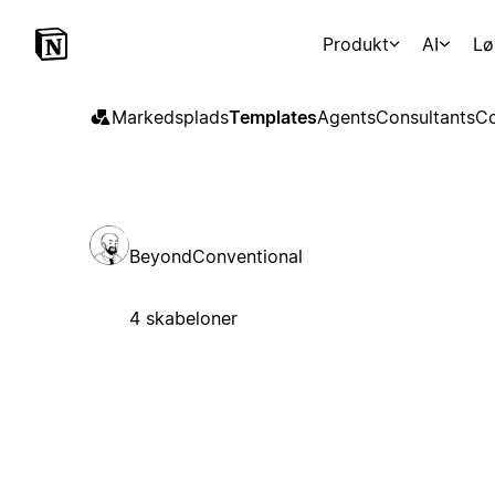
Produkt
AI
Lø
Markedsplads
Templates
Agents
Consultants
Co
BeyondConventional
4 skabeloner