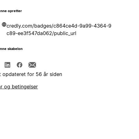
nne opretter
credly.com/badges/c864ce4d-9a99-4364-9
c89-ee3f547da062/public_url
enne skabelon
t opdateret for 56 år siden
år og betingelser