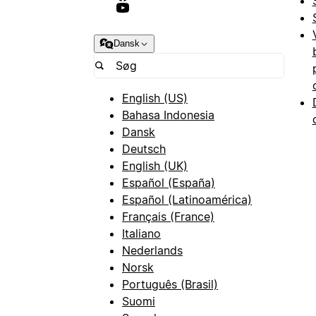
Dansk
English (US)
Bahasa Indonesia
Dansk
Deutsch
English (UK)
Español (España)
Español (Latinoamérica)
Français (France)
Italiano
Nederlands
Norsk
Português (Brasil)
Suomi