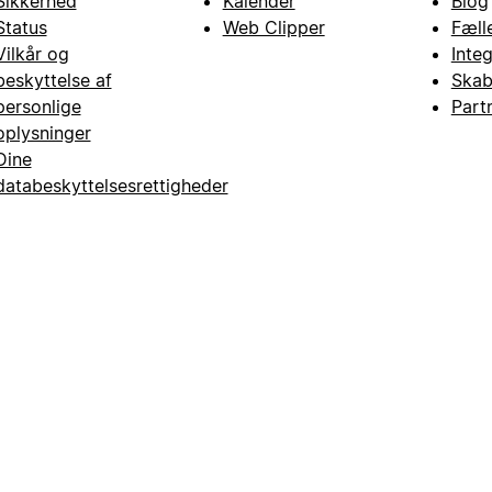
Sikkerhed
Kalender
Blog
Status
Web Clipper
Fæll
Vilkår og
Inte
beskyttelse af
Skab
personlige
Part
oplysninger
Dine
databeskyttelsesrettigheder