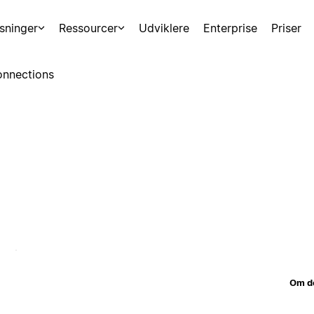
sninger
Ressourcer
Udviklere
Enterprise
Priser
nnections
Om d