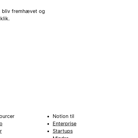
i, bliv fremhævet og
klik.
ourcer
Notion til
p
Enterprise
r
Startups