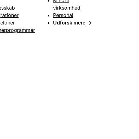
Mindre
esskab
virksomhed
grationer
Personal
eloner
Udforsk mere
→
nerprogrammer