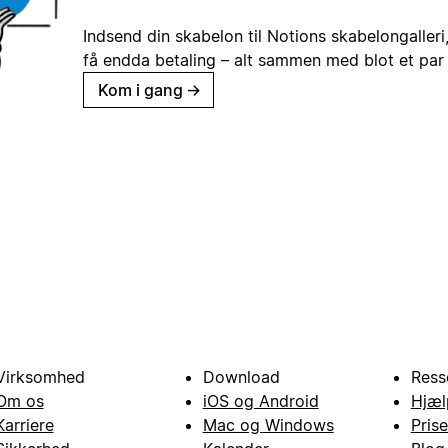
Indsend din skabelon til Notions skabelongaller
få endda betaling – alt sammen med blot et par 
Kom i gang
→
Virksomhed
Download
Ress
Om os
iOS og Android
Hjæl
Karriere
Mac og Windows
Prise