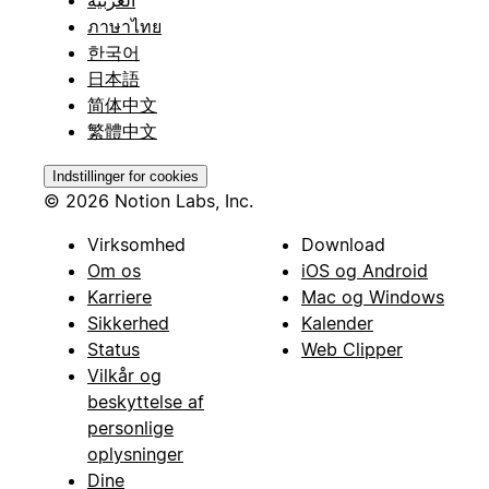
ภาษาไทย
한국어
日本語
简体中文
繁體中文
Indstillinger for cookies
© 2026 Notion Labs, Inc.
Virksomhed
Download
Om os
iOS og Android
Karriere
Mac og Windows
Sikkerhed
Kalender
Status
Web Clipper
Vilkår og
beskyttelse af
personlige
oplysninger
Dine