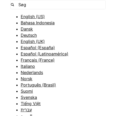
English (US)
Bahasa Indonesia
Dansk
Deutsch
English (UK)
Español (España)
Español (Latinoamérica)
Français (France)
Italiano
Nederlands
Norsk
Português (Brasil)
Suomi
Svenska
Tiếng Việt
עברית
العربية