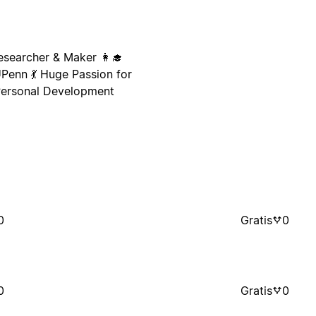
esearcher & Maker 👩‍🎓‍
Penn 💃 Huge Passion for
 Personal Development
0
Gratis
0
0
Gratis
0