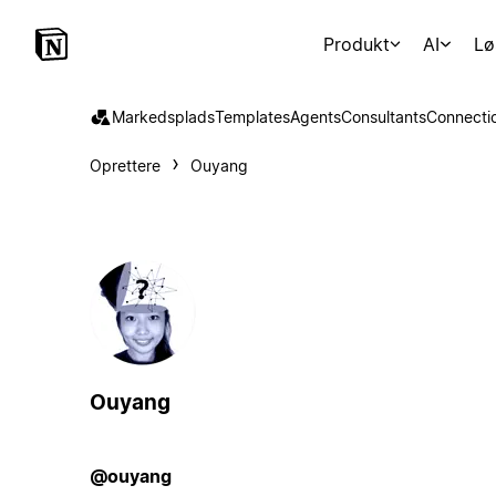
Produkt
AI
Lø
Markedsplads
Templates
Agents
Consultants
Connecti
Oprettere
Ouyang
Ouyang
@ouyang