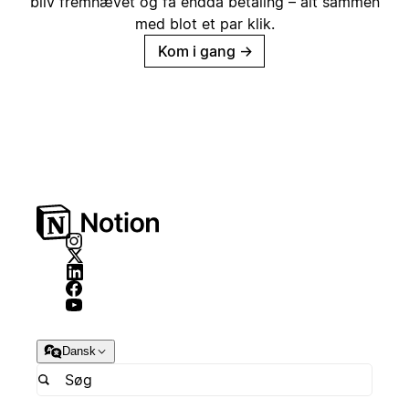
bliv fremhævet og få endda betaling – alt sammen
med blot et par klik.
Kom i gang
→
Dansk