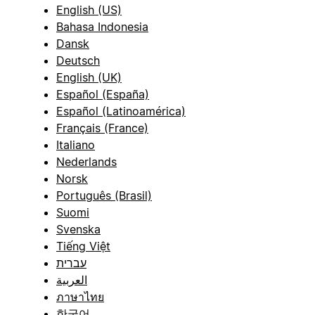
English (US)
Bahasa Indonesia
Dansk
Deutsch
English (UK)
Español (España)
Español (Latinoamérica)
Français (France)
Italiano
Nederlands
Norsk
Português (Brasil)
Suomi
Svenska
Tiếng Việt
עברית
العربية
ภาษาไทย
한국어