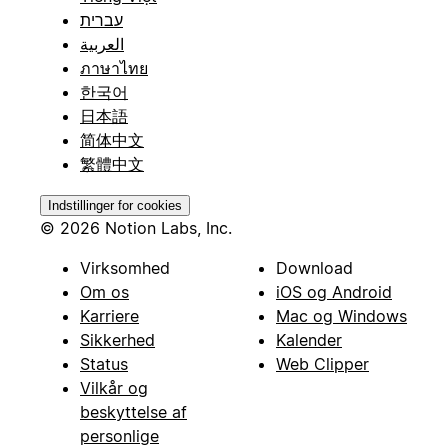
עברית
العربية
ภาษาไทย
한국어
日本語
简体中文
繁體中文
Indstillinger for cookies
© 2026 Notion Labs, Inc.
Virksomhed
Download
Om os
iOS og Android
Karriere
Mac og Windows
Sikkerhed
Kalender
Status
Web Clipper
Vilkår og
beskyttelse af
personlige