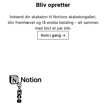
Bliv opretter
Indsend din skabelon til Notions skabelongalleri,
bliv fremhævet og få endda betaling – alt sammen
med blot et par klik.
Kom i gang
→