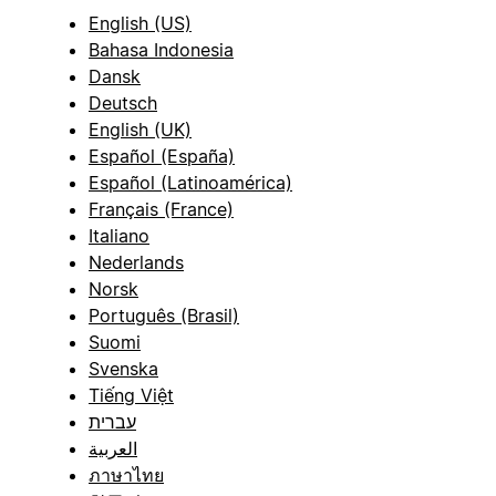
English (US)
Bahasa Indonesia
Dansk
Deutsch
English (UK)
Español (España)
Español (Latinoamérica)
Français (France)
Italiano
Nederlands
Norsk
Português (Brasil)
Suomi
Svenska
Tiếng Việt
עברית
العربية
ภาษาไทย