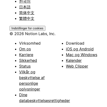
한국어
日本語
简体中文
繁體中文
Indstillinger for cookies
© 2026 Notion Labs, Inc.
Virksomhed
Download
Om os
iOS og Android
Karriere
Mac og Windows
Sikkerhed
Kalender
Status
Web Clipper
Vilkår og
beskyttelse af
personlige
oplysninger
Dine
databeskyttelsesrettigheder