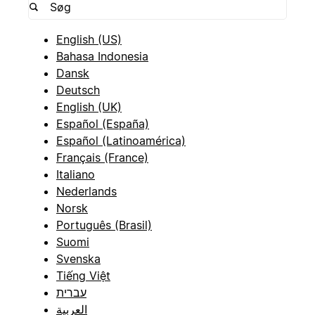
English (US)
Bahasa Indonesia
Dansk
Deutsch
English (UK)
Español (España)
Español (Latinoamérica)
Français (France)
Italiano
Nederlands
Norsk
Português (Brasil)
Suomi
Svenska
Tiếng Việt
עברית
العربية