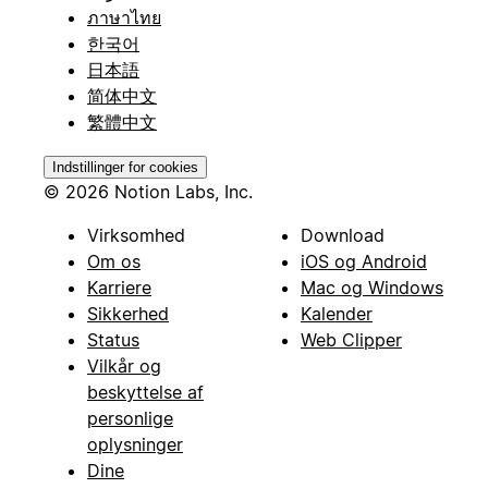
ภาษาไทย
한국어
日本語
简体中文
繁體中文
Indstillinger for cookies
© 2026 Notion Labs, Inc.
Virksomhed
Download
Om os
iOS og Android
Karriere
Mac og Windows
Sikkerhed
Kalender
Status
Web Clipper
Vilkår og
beskyttelse af
personlige
oplysninger
Dine