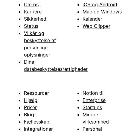
Om os
iOS og Android
Karriere
Mac og Windows
Sikkerhed
Kalender
Status
Web Clipper
Vilkår og
beskyttelse af
personlige
oplysninger
Dine
databeskyttelsesrettigheder
Ressourcer
Notion til
Hjælp
Enterprise
Priser
Startups
Blog
Mindre
Fællesskab
virksomhed
Integrationer
Personal