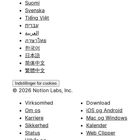
Suomi
Svenska
Tiếng Việt
עברית
العربية
ภาษาไทย
한국어
日本語
简体中文
繁體中文
Indstillinger for cookies
© 2026 Notion Labs, Inc.
Virksomhed
Download
Om os
iOS og Android
Karriere
Mac og Windows
Sikkerhed
Kalender
Status
Web Clipper