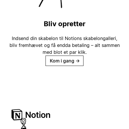
Bliv opretter
Indsend din skabelon til Notions skabelongalleri,
bliv fremhævet og få endda betaling – alt sammen
med blot et par klik.
Kom i gang
→