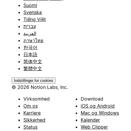
Suomi
Svenska
Tiếng Việt
עברית
العربية
ภาษาไทย
한국어
日本語
简体中文
繁體中文
Indstillinger for cookies
© 2026 Notion Labs, Inc.
Virksomhed
Download
Om os
iOS og Android
Karriere
Mac og Windows
Sikkerhed
Kalender
Status
Web Clipper