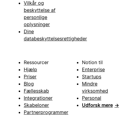
Vilkår og
beskyttelse af
personlige
oplysninger
Dine
databeskyttelsesrettigheder
Ressourcer
Notion til
Hjælp
Enterprise
Priser
Startups
Blog
Mindre
Fællesskab
virksomhed
Integrationer
Personal
Skabeloner
Udforsk mere
→
Partnerprogrammer