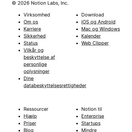
© 2026 Notion Labs, Inc.
Virksomhed
Download
Om os
iOS og Android
Karriere
Mac og Windows
Sikkerhed
Kalender
Status
Web Clipper
Vilkår og
beskyttelse af
personlige
oplysninger
Dine
databeskyttelsesrettigheder
Ressourcer
Notion til
Hjælp
Enterprise
Priser
Startups
Blog
Mindre