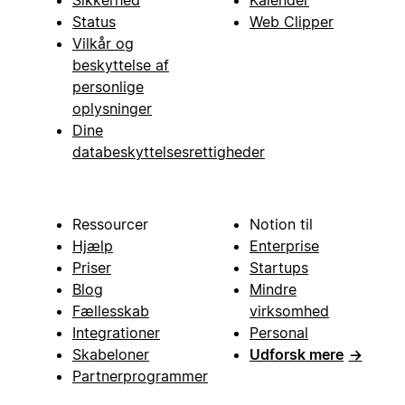
Status
Web Clipper
Vilkår og
beskyttelse af
personlige
oplysninger
Dine
databeskyttelsesrettigheder
Ressourcer
Notion til
Hjælp
Enterprise
Priser
Startups
Blog
Mindre
Fællesskab
virksomhed
Integrationer
Personal
Skabeloner
Udforsk mere
→
Partnerprogrammer