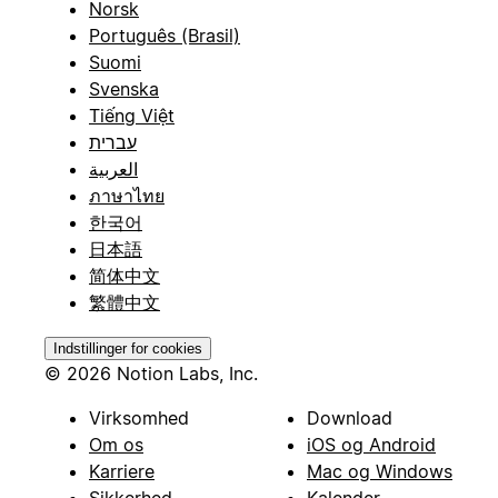
Norsk
Português (Brasil)
Suomi
Svenska
Tiếng Việt
עברית
العربية
ภาษาไทย
한국어
日本語
简体中文
繁體中文
Indstillinger for cookies
© 2026 Notion Labs, Inc.
Virksomhed
Download
Om os
iOS og Android
Karriere
Mac og Windows
Sikkerhed
Kalender