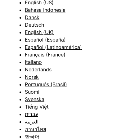
English (US)
Bahasa Indonesia
Dansk
Deutsch
English (UK)
Español (España)
Español (Latinoamérica)
Français (France)
Italiano
Nederlands
Norsk
Português (Brasil)
Suomi
Svenska
Tiếng Việt
עברית
العربية
ภาษาไทย
한국어