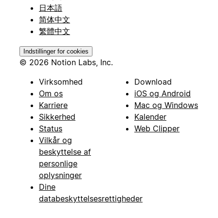
日本語
简体中文
繁體中文
Indstillinger for cookies
© 2026 Notion Labs, Inc.
Virksomhed
Download
Om os
iOS og Android
Karriere
Mac og Windows
Sikkerhed
Kalender
Status
Web Clipper
Vilkår og
beskyttelse af
personlige
oplysninger
Dine
databeskyttelsesrettigheder