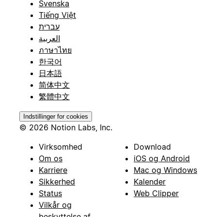
Svenska
Tiếng Việt
עברית
العربية
ภาษาไทย
한국어
日本語
简体中文
繁體中文
Indstillinger for cookies
© 2026 Notion Labs, Inc.
Virksomhed
Download
Om os
iOS og Android
Karriere
Mac og Windows
Sikkerhed
Kalender
Status
Web Clipper
Vilkår og
beskyttelse af