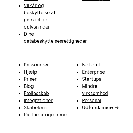
Vilkår og
beskyttelse af
personlige
oplysninger
Dine
databeskyttelsesrettigheder
Ressourcer
Notion til
Hjælp
Enterprise
Priser
Startups
Blog
Mindre
Fællesskab
virksomhed
Integrationer
Personal
Skabeloner
Udforsk mere
→
Partnerprogrammer