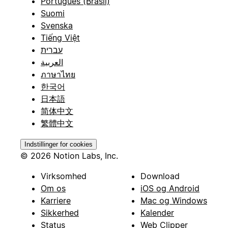
Português (Brasil)
Suomi
Svenska
Tiếng Việt
עברית
العربية
ภาษาไทย
한국어
日本語
简体中文
繁體中文
Indstillinger for cookies
© 2026 Notion Labs, Inc.
Virksomhed
Download
Om os
iOS og Android
Karriere
Mac og Windows
Sikkerhed
Kalender
Status
Web Clipper