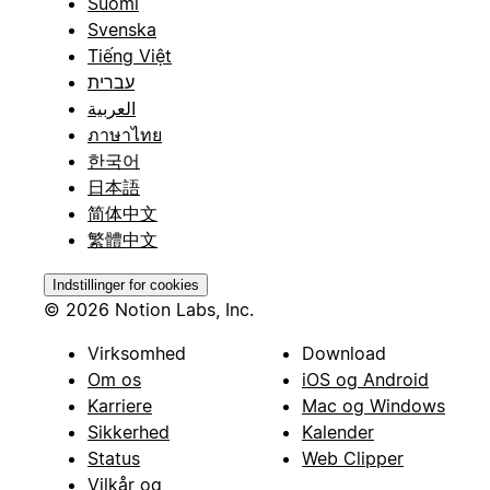
Suomi
Svenska
Tiếng Việt
עברית
العربية
ภาษาไทย
한국어
日本語
简体中文
繁體中文
Indstillinger for cookies
© 2026 Notion Labs, Inc.
Virksomhed
Download
Om os
iOS og Android
Karriere
Mac og Windows
Sikkerhed
Kalender
Status
Web Clipper
Vilkår og