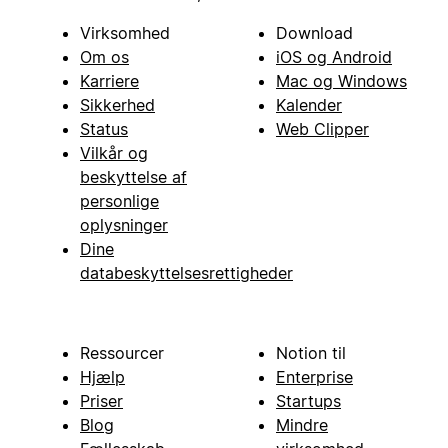
Virksomhed
Download
Om os
iOS og Android
Karriere
Mac og Windows
Sikkerhed
Kalender
Status
Web Clipper
Vilkår og
beskyttelse af
personlige
oplysninger
Dine
databeskyttelsesrettigheder
Ressourcer
Notion til
Hjælp
Enterprise
Priser
Startups
Blog
Mindre