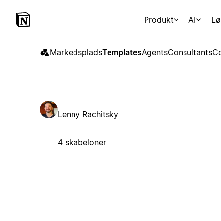
Produkt
AI
Lø
Markedsplads
Templates
Agents
Consultants
Co
Lenny Rachitsky
4 skabeloner