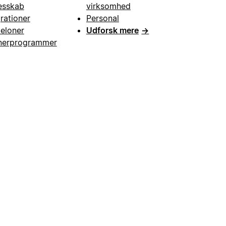
esskab
virksomhed
grationer
Personal
eloner
Udforsk mere
→
nerprogrammer