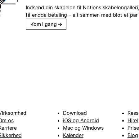
Indsend din skabelon til Notions skabelongaller
få endda betaling – alt sammen med blot et par 
Kom i gang
→
Virksomhed
Download
Ress
Om os
iOS og Android
Hjæl
Karriere
Mac og Windows
Prise
Sikkerhed
Kalender
Blog