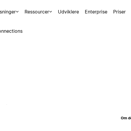
sninger
Ressourcer
Udviklere
Enterprise
Priser
nnections
Om d