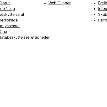
Status
Web Clipper
Fæll
Vilkår og
Inte
beskyttelse af
Skab
personlige
Part
oplysninger
Dine
databeskyttelsesrettigheder