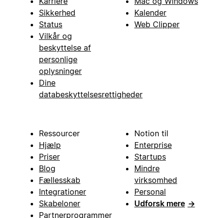
Karriere
Mac og Windows
Sikkerhed
Kalender
Status
Web Clipper
Vilkår og
beskyttelse af
personlige
oplysninger
Dine
databeskyttelsesrettigheder
Ressourcer
Notion til
Hjælp
Enterprise
Priser
Startups
Blog
Mindre
Fællesskab
virksomhed
Integrationer
Personal
Skabeloner
Udforsk mere
→
Partnerprogrammer