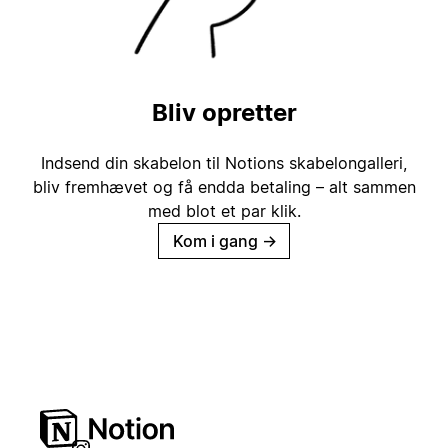
Bliv opretter
Indsend din skabelon til Notions skabelongalleri,
bliv fremhævet og få endda betaling – alt sammen
med blot et par klik.
Kom i gang
→