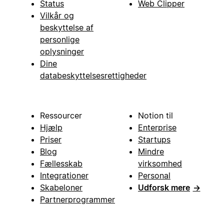
Status
Web Clipper
Vilkår og
beskyttelse af
personlige
oplysninger
Dine
databeskyttelsesrettigheder
Ressourcer
Notion til
Hjælp
Enterprise
Priser
Startups
Blog
Mindre
Fællesskab
virksomhed
Integrationer
Personal
Skabeloner
Udforsk mere
→
Partnerprogrammer