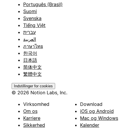
Português (Brasil)
Suomi
Svenska
Tiếng Việt
עברית
العربية
ภาษาไทย
한국어
日本語
简体中文
繁體中文
Indstillinger for cookies
© 2026 Notion Labs, Inc.
Virksomhed
Download
Om os
iOS og Android
Karriere
Mac og Windows
Sikkerhed
Kalender