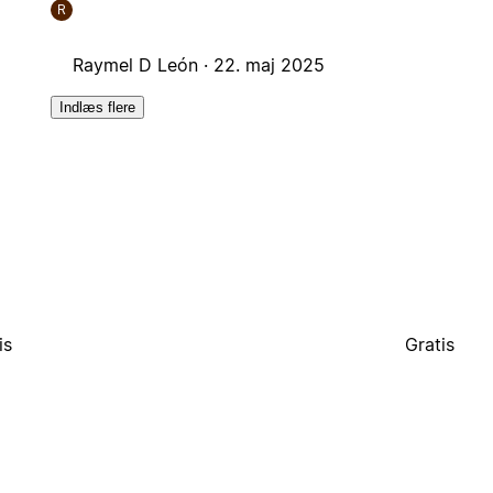
R
Raymel D León ·
22. maj 2025
Indlæs flere
is
Gratis