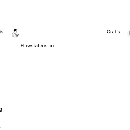
is
Gratis
Flowstateos.co
g
s