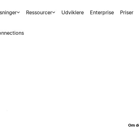
sninger
Ressourcer
Udviklere
Enterprise
Priser
nnections
Om d