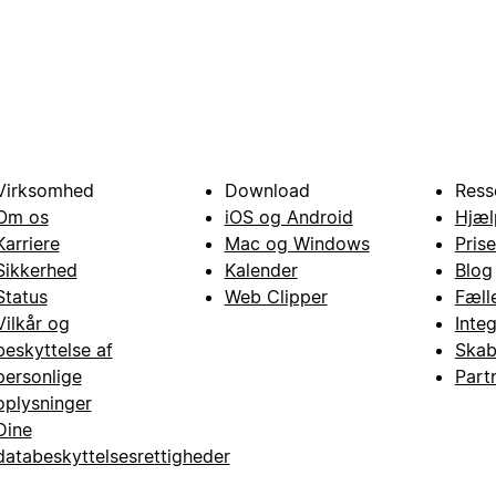
Virksomhed
Download
Ress
Om os
iOS og Android
Hjæl
Karriere
Mac og Windows
Prise
Sikkerhed
Kalender
Blog
Status
Web Clipper
Fæll
Vilkår og
Inte
beskyttelse af
Skab
personlige
Part
oplysninger
Dine
databeskyttelsesrettigheder