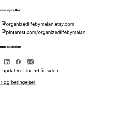
nne opretter
organizedlifebymalan.etsy.com
pinterest.com/organizedlifebymalan
enne skabelon
t opdateret for 56 år siden
år og betingelser