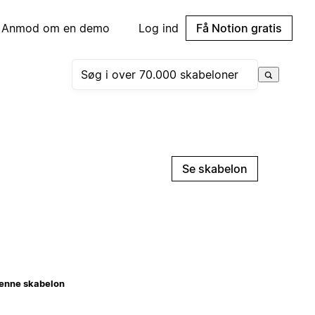
Anmod om en demo
Log ind
Få Notion gratis
Se skabelon
enne skabelon