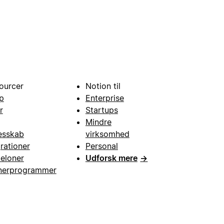
ourcer
Notion til
p
Enterprise
r
Startups
Mindre
esskab
virksomhed
grationer
Personal
eloner
Udforsk mere
→
nerprogrammer