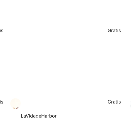
is
Gratis
is
Gratis
LaVidadeHarbor