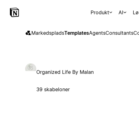
Produkt
AI
Lø
Markedsplads
Templates
Agents
Consultants
Co
Organized Life By Malan
39 skabeloner