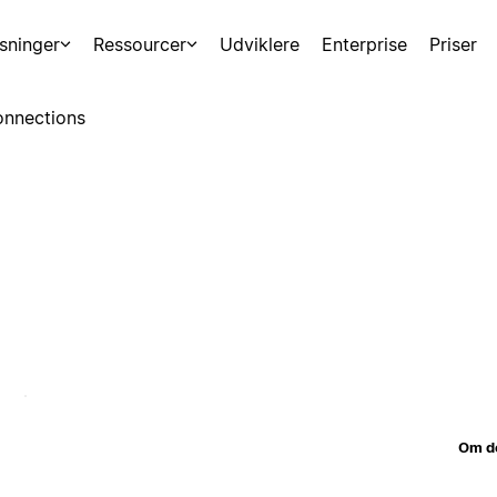
sninger
Ressourcer
Udviklere
Enterprise
Priser
nnections
Om d