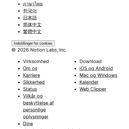
ภาษาไทย
한국어
日本語
简体中文
繁體中文
Indstillinger for cookies
© 2026 Notion Labs, Inc.
Virksomhed
Download
Om os
iOS og Android
Karriere
Mac og Windows
Sikkerhed
Kalender
Status
Web Clipper
Vilkår og
beskyttelse af
personlige
oplysninger
Dine