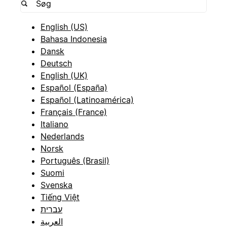
English (US)
Bahasa Indonesia
Dansk
Deutsch
English (UK)
Español (España)
Español (Latinoamérica)
Français (France)
Italiano
Nederlands
Norsk
Português (Brasil)
Suomi
Svenska
Tiếng Việt
עברית
العربية